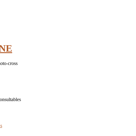
INE
oto-cross
onsultables
s